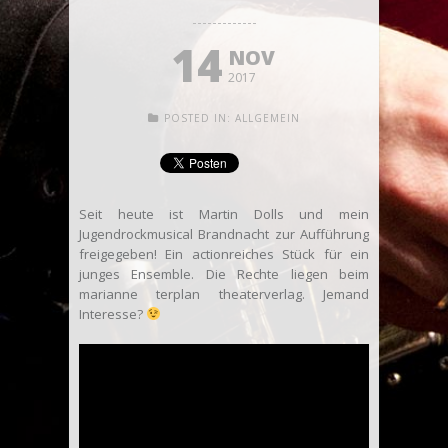
14
NOV
2017
POSTED IN:
ALLGEMEIN
Seit heute ist Martin Dolls und mein
Jugendrockmusical Brandnacht zur Aufführung
freigegeben! Ein actionreiches Stück für ein
junges Ensemble. Die Rechte liegen beim
marianne terplan theaterverlag. Jemand
Interesse?